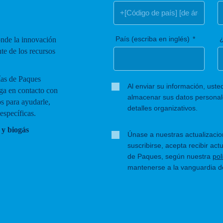
País (escriba en inglés)
¿
nde la innovación
nte de los recursos
gías de Paques
Al enviar su información, uste
ga en contacto con
almacenar sus datos personal
os para ayudarle,
detalles organizativos.
específicas.
 y biogás
Únase a nuestras actualizaci
suscribirse, acepta recibir act
de Paques, según nuestra
pol
mantenerse a la vanguardia de