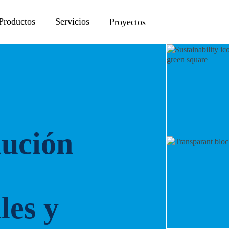
Productos
Servicios
Proyectos
lución
les y