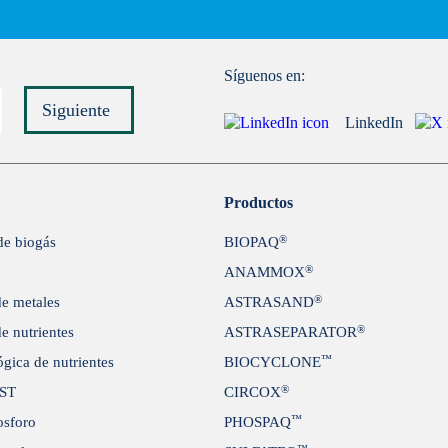
Síguenos en:
Siguiente
LinkedIn
Enviar
Productos
®
de biogás
BIOPAQ
®
ANAMMOX
®
e metales
ASTRASAND
®
e nutrientes
ASTRASEPARATOR
™
gica de nutrientes
BIOCYCLONE
®
SST
CIRCOX
™
osforo
PHOSPAQ