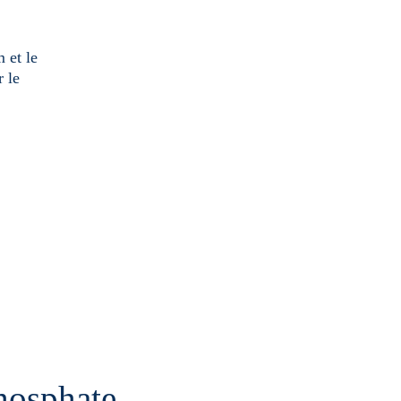
 et le
r le
phosphate