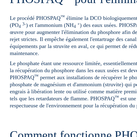
™
Le procédé PHOSPAQ
élimine la DCO biologiquement 
3-
+
(PO
) et l'ammonium (NH
) des eaux usées. PHOS
4
4
œuvre pour augmenter l'élimination du phosphore afin de 
rejet strictes. Il empêche également l'entartrage des canal
équipements par la struvite en aval, ce qui permet de rédu
maintenance.
Le phosphate étant une ressource limitée, essentiellement
la récupération du phosphore dans les eaux usées est dev
™
PHOSPAQ
permet aux installations de récupérer le ph
phosphate de magnésium et d'ammonium (struvite) qui pe
engrais à libération lente ou utilisé comme matière premi
™
tels que les retardateurs de flamme. PHOSPAQ
est une 
respectueuse de l'environnement pour la récupération du
Comment fonctionne P