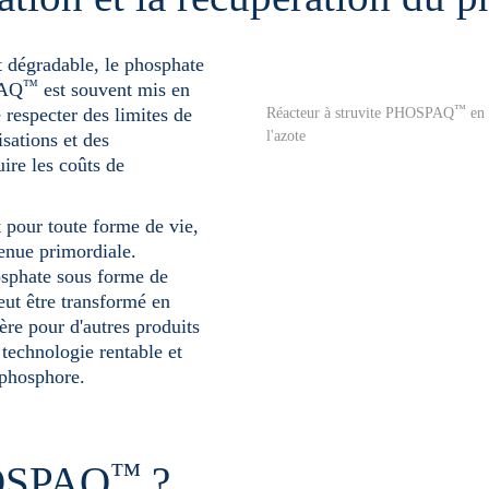
dégradable, le phosphate
™
PAQ
est souvent mis en
™
respecter des limites de
Réacteur à struvite PHOSPAQ
en 
l'azote
isations et des
ire les coûts de
 pour toute forme de vie,
enue primordiale.
osphate sous forme de
ut être transformé en
ère pour d'autres produits
technologie rentable et
 phosphore.
™
HOSPAQ
?