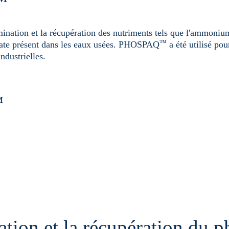
™
ination et la récupération des nutriments tels que l'ammonium
™
ate présent dans les eaux usées. PHOSPAQ
a été utilisé pou
ndustrielles.
™
ation et la récupération du 