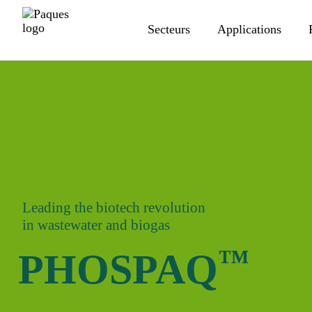
Secteurs
Applications
Leading the biotech revolution
in wastewater and biogas
™
PHOSPAQ