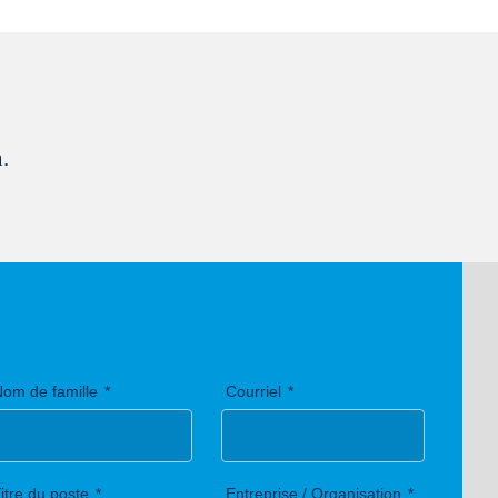
nformé des dernières innovations et mises à jour de Paques
rdons une grande importance à la protection de votre vie
itique ici
. Vous pouvez vous désabonner à tout moment.
.
Nom de famille
Courriel
itre du poste
Entreprise / Organisation