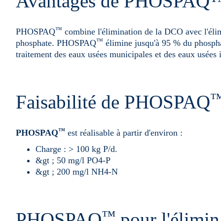
Avantages de PHOSPAQ
™
PHOSPAQ
combine l'élimination de la DCO avec l'élim
™
phosphate. PHOSPAQ
élimine jusqu'à 95 % du phosph
traitement des eaux usées municipales et des eaux usées i
Faisabilité de PHOSPAQ
™
PHOSPAQ
est réalisable à partir d'environ :
Charge : > 100 kg P/d.
&gt ; 50 mg/l PO4-P
&gt ; 200 mg/l NH4-N
™
PHOSPAQ
pour l'élimin