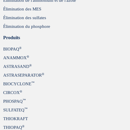
Élimination de l'ammonium et de l'azote
Élimination des MES
Élimination des sulfates
Élimination du phosphore
Produits
®
BIOPAQ
®
ANAMMOX
®
ASTRASAND
®
ASTRASEPARATOR
™
BIOCYCLONE
®
CIRCOX
™
PHOSPAQ
™
SULFATEQ
THIOKRAFT
®
THIOPAQ