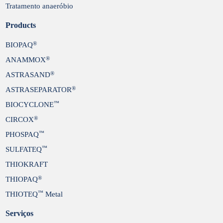
Tratamento anaeróbio
Products
®
BIOPAQ
®
ANAMMOX
®
ASTRASAND
®
ASTRASEPARATOR
™
BIOCYCLONE
®
CIRCOX
™
PHOSPAQ
™
SULFATEQ
THIOKRAFT
®
THIOPAQ
™
THIOTEQ
Metal
Serviços