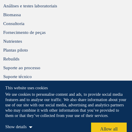
Análises e testes laboratoriais
Biomassa
Consultoria
Fornecimento de peças
Nutrientes
Plantas piloto
Rebuilds
Suporte ao processo
Suporte técnico
This website uses cookies
We use cookies to personalise content and ads, to provide social media
features and to analyse our traffic. We also share information about your
use of our site with our social media, advertising and analytics partners
who may combine it with other information that you’ve provided to
them or that they’ve collected from your use of their services.
Privacy Statement
Cookie Policy
Legal
Show details
Copyright 2026 © All rights reserved.
Allow all