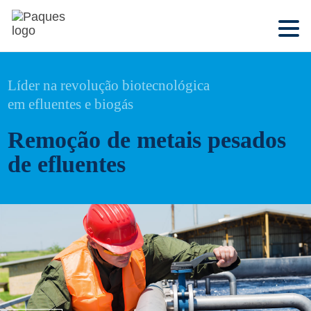
Líder na revolução biotecnológica
em efluentes e biogás
Remoção de metais pesados
de efluentes