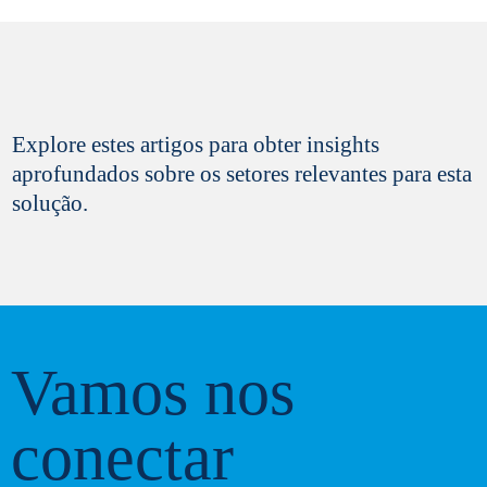
Sim, eu gostaria de me manter informado sobre
Explore estes artigos para obter insights
as últimas inovações e atualizações da Paques
aprofundados sobre os setores relevantes para esta
Biotechnology. Sua privacidade é importante para
solução.
nós,
reveja nossa política aqui
. Você pode
cancelar sua inscrição a qualquer momento.
Enviar
Vamos nos
conectar