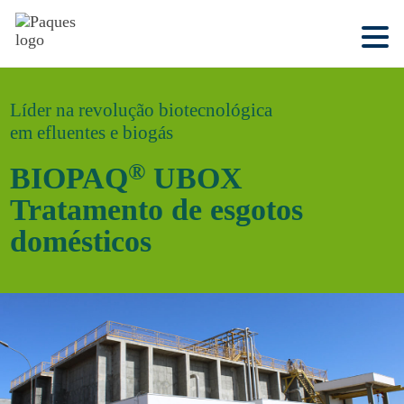
Líder na revolução biotecnológica
em efluentes e biogás
®
BIOPAQ
UBOX
Tratamento de esgotos
domésticos