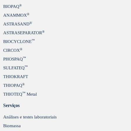
®
BIOPAQ
®
ANAMMOX
®
ASTRASAND
®
ASTRASEPARATOR
™
BIOCYCLONE
®
CIRCOX
™
PHOSPAQ
™
SULFATEQ
THIOKRAFT
®
THIOPAQ
™
THIOTEQ
Metal
Serviços
Análises e testes laboratoriais
Biomassa