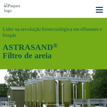
Líder na revolução biotecnológica em efluentes e
biogás
®
ASTRASAND
Filtro de areia