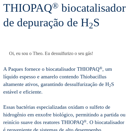
®
THIOPAQ
biocatalisador
de depuração de H
S
2
Oi, eu sou o Theo. Eu dessulfurizo o seu gás!
®
A Paques fornece o biocatalisador THIOPAQ
, um
líquido espesso e amarelo contendo Thiobacillus
altamente ativos, garantindo dessulfurização de H
S
2
estável e eficiente.
Essas bactérias especializadas oxidam o sulfeto de
hidrogênio em enxofre biológico, permitindo a partida ou
®
reinício suave dos reatores THIOPAQ
. O biocatalisador
é proveniente de sistemas de alto desempenho