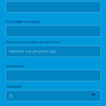
País (digite em inglês)
Descreva as dúvidas que você tiver.
Sobrenome
Saudação