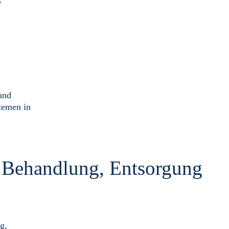
e
und
temen in
: Behandlung, Entsorgung
g,