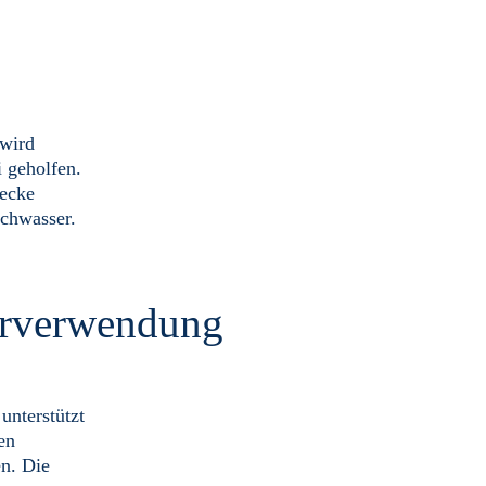
 wird
i geholfen.
wecke
chwasser.
erverwendung
unterstützt
en
en. Die