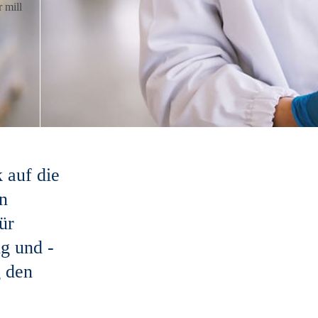
 auf die
en
ür
g und -
g den