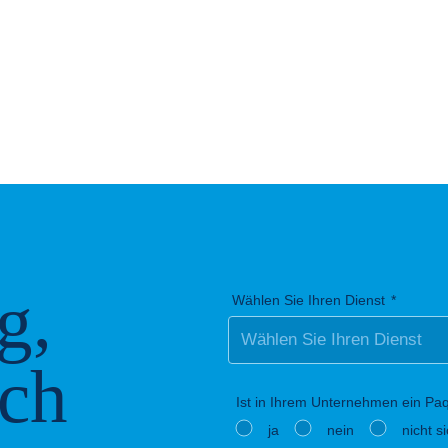
g,
Wählen Sie Ihren Dienst
ich
Ist in Ihrem Unternehmen ein Paq
ja
nein
nicht s