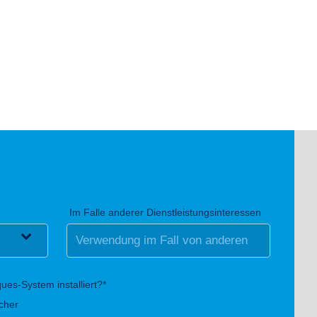
Im Falle anderer Dienstleistungsinteressen
ues-System installiert?*
icher