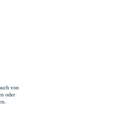
 auch von
en oder
en.