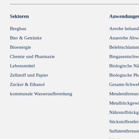
Sektoren
Anwendunge
Bergbau
Aerobe behand
Bier & Getränke
Anaerobe Abwa
Bioenergie
Belebtschlamm
Chemie und Pharmazie
Biogasentschw
Lebensmittel
Biologische Nä
Zellstoff und Papier
Biologische Ph
Zucker & Ethanol
Gesamt-Schweb
kommunale Wasseraufbereitung
Metalentfernu
Metallrückgew
Nährstoffrück
Stickstoffentfe
Sulfatentfernu