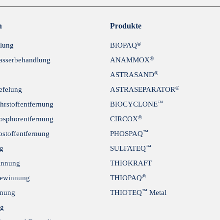
Abschicken
n
Produkte
®
lung
BIOPAQ
®
sserbehandlung
ANAMMOX
®
ASTRASAND
®
efelung
ASTRASEPARATOR
™
hrstoffentfernung
BIOCYCLONE
®
osphorentfernung
CIRCOX
™
stoffentfernung
PHOSPAQ
™
ng
SULFATEQ
innung
THIOKRAFT
®
gewinnung
THIOPAQ
™
rnung
THIOTEQ
Metal
ng