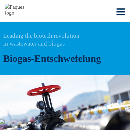
Leading the biotech revolution
in wastewater and biogas
Biogas-Entschwefelung