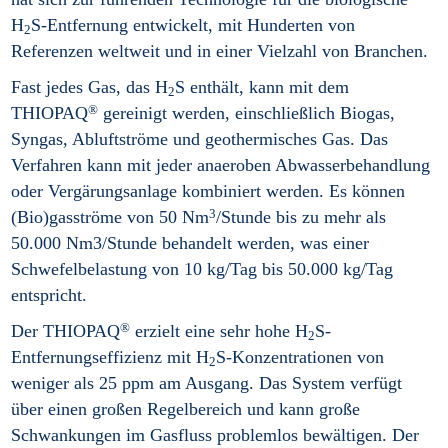
H
S-Entfernung entwickelt, mit Hunderten von
2
Referenzen weltweit und in einer Vielzahl von Branchen.
Fast jedes Gas, das H
S enthält, kann mit dem
2
®
THIOPAQ
gereinigt werden, einschließlich Biogas,
Syngas, Abluftströme und geothermisches Gas. Das
Verfahren kann mit jeder anaeroben Abwasserbehandlung
oder Vergärungsanlage kombiniert werden. Es können
3
(Bio)gasströme von 50 Nm
/Stunde bis zu mehr als
50.000 Nm3/Stunde behandelt werden, was einer
Schwefelbelastung von 10 kg/Tag bis 50.000 kg/Tag
entspricht.
®
Der THIOPAQ
erzielt eine sehr hohe H
S-
2
Entfernungseffizienz mit H
S-Konzentrationen von
2
weniger als 25 ppm am Ausgang. Das System verfügt
über einen großen Regelbereich und kann große
Schwankungen im Gasfluss problemlos bewältigen. Der