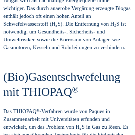
Biogas wird als nachhaltige Energiequelle immer
wichtiger. Das durch anaerobe Vergärung erzeugte Biogas
enthält jedoch oft einen hohen Anteil an
Schwefelwasserstoff (H
S). Die Entfernung von H
S ist
2
2
notwendig, um Gesundheits-, Sicherheits- und
Umweltrisiken sowie die Korrosion von Anlagen wie
Gasmotoren, Kesseln und Rohrleitungen zu verhindern.
(Bio)Gasentschwefelung
®
mit THIOPAQ
®
Das THIOPAQ
-Verfahren wurde von Paques in
Zusammenarbeit mit Universitäten erfunden und
entwickelt, um das Problem von H
S in Gas zu lösen. Es
2
hat sich zur führenden Technologie für die biologische