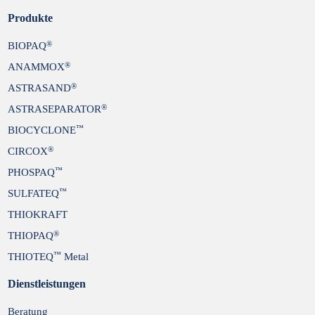
Produkte
®
BIOPAQ
®
ANAMMOX
®
ASTRASAND
®
ASTRASEPARATOR
™
BIOCYCLONE
®
CIRCOX
™
PHOSPAQ
™
SULFATEQ
THIOKRAFT
®
THIOPAQ
™
THIOTEQ
Metal
Dienstleistungen
Beratung