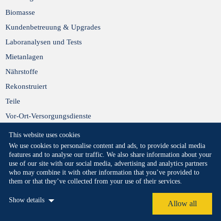
Biomasse
Kundenbetreuung & Upgrades
Laboranalysen und Tests
Mietanlagen
Nährstoffe
Rekonstruiert
Teile
Vor-Ort-Versorgungsdienste
This website uses cookies
We use cookies to personalise content and ads, to provide social media
features and to analyse our traffic. We also share information about your
use of our site with our social media, advertising and analytics partners
who may combine it with other information that you’ve provided to
them or that they’ve collected from your use of their services.
Privacy Statement
Cookie Policy
Legal
Show details
Copyright 2026 © All rights reserved.
Allow all