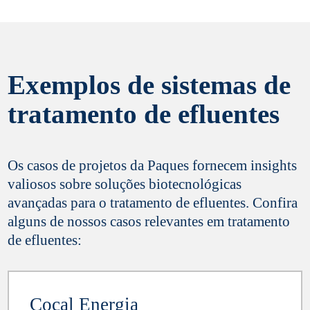
Exemplos de sistemas de
Sim, eu gostaria de me manter informado sobre
tratamento de efluentes
as últimas inovações e atualizações da Paques
Biotechnology. Sua privacidade é importante para
nós,
reveja nossa política aqui
. Você pode
cancelar sua inscrição a qualquer momento.
Os casos de projetos da Paques fornecem insights
valiosos sobre soluções biotecnológicas
avançadas para o tratamento de efluentes. Confira
Enviar
alguns de nossos casos relevantes em tratamento
de efluentes:
Cocal Energia