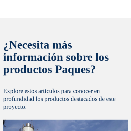
eseo recibir información comercial y ofertas de productos de Paques
¿Necesita más
información sobre los
 el registro
productos Paques?
Explore estos artículos para conocer en
profundidad los productos destacados de este
proyecto.