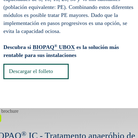
(población equivalente: PE). Combinando estos diferentes
módulos es posible tratar PE mayores. Dado que la
implementación en pasos progresivos es una opción, se
evita la capacidad ociosa.
®
Descubra si
BIOPAQ
UBOX
es la solución más
rentable para sus instalaciones
Descargar el folleto
®
OPAQ
IC - Tratamento anaeróbio de