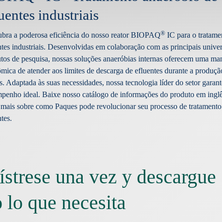
uentes industriais
®
bra a poderosa eficiência do nosso reator BIOPAQ
IC para o tratame
ntes industriais. Desenvolvidas em colaboração com as principais unive
tutos de pesquisa, nossas soluções anaeróbias internas oferecem uma ma
mica de atender aos limites de descarga de efluentes durante a produçã
s. Adaptada às suas necessidades, nossa tecnologia líder do setor garant
penho ideal. Baixe nosso catálogo de informações do produto em inglê
 mais sobre como Paques pode revolucionar seu processo de tratamento
tes.
ístrese una vez y descargue
 lo que necesita