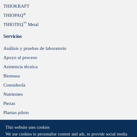
THIOKRAFT
®
THIOPAQ
™
THIOTEQ
Metal
Servicios
Análisis y pruebas de laboratorio
Apoyo al proceso
Asistencia técnica
Biomasa
Consultoría
Nutrientes
Piezas
Plantas piloto
Rebuilds
This website uses cookies
We use cookies to personalise content and ads, to provide social media