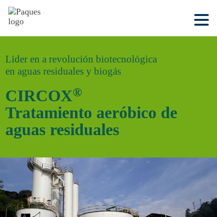
Líder en a revolución biotecnológica
en aguas residuales y biogás
®
CIRCOX
Tratamiento aeróbico de
aguas residuales