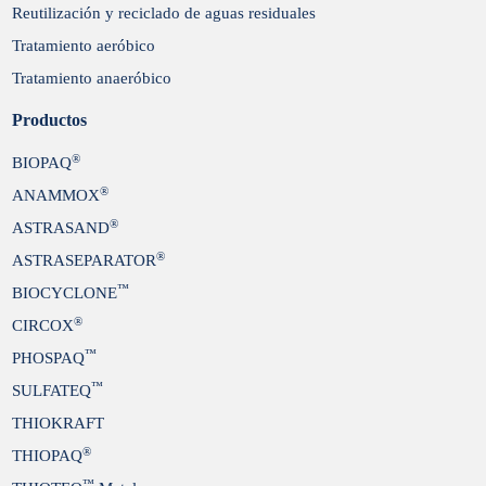
Reutilización y reciclado de aguas residuales
Tratamiento aeróbico
Tratamiento anaeróbico
Productos
®
BIOPAQ
®
ANAMMOX
®
ASTRASAND
®
ASTRASEPARATOR
™
BIOCYCLONE
®
CIRCOX
™
PHOSPAQ
™
SULFATEQ
THIOKRAFT
®
THIOPAQ
™