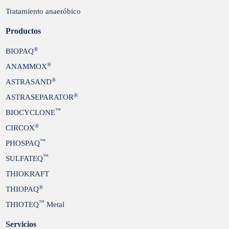
Tratamiento anaeróbico
Productos
®
BIOPAQ
®
ANAMMOX
®
ASTRASAND
®
ASTRASEPARATOR
™
BIOCYCLONE
®
CIRCOX
™
PHOSPAQ
™
SULFATEQ
THIOKRAFT
®
THIOPAQ
™
THIOTEQ
Metal
Servicios