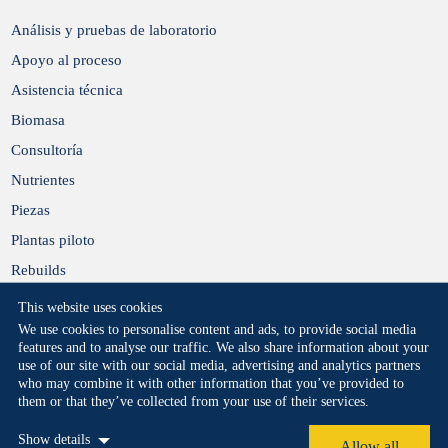
Análisis y pruebas de laboratorio
Apoyo al proceso
Asistencia técnica
Biomasa
Consultoría
Nutrientes
Piezas
Plantas piloto
Rebuilds
This website uses cookies
We use cookies to personalise content and ads, to provide social media
features and to analyse our traffic. We also share information about your
use of our site with our social media, advertising and analytics partners
who may combine it with other information that you’ve provided to
them or that they’ve collected from your use of their services.
Privacy Statement
Cookie Policy
Legal
Show details
Copyright 2026 © All rights reserved.
Allow all