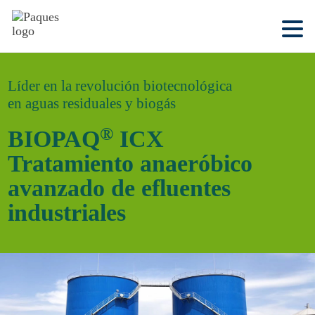
Líder en la revolución biotecnológica
en aguas residuales y biogás
®
BIOPAQ
ICX
Tratamiento anaeróbico
avanzado de efluentes
industriales