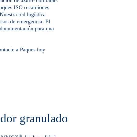
ación de azufre confiable.
tanques ISO o camiones
Nuestra red logística
casos de emergencia. El
 y documentación para una
ntacte a Paques hoy
ador granulado
®