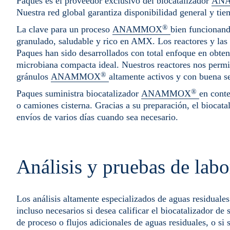
Paques es el proveedor exclusivo del biocatalizador
AN
Nuestra red global garantiza disponibilidad general y tie
®
La clave para un proceso
ANAMMOX
bien funcionand
granulado, saludable y rico en AMX. Los reactores y las
Paques han sido desarrollados con total enfoque en obte
microbiana compacta ideal. Nuestros reactores nos permit
®
gránulos
ANAMMOX
altamente activos y con buena s
®
Paques suministra biocatalizador
ANAMMOX
en cont
o camiones cisterna. Gracias a su preparación, el biocata
envíos de varios días cuando sea necesario.
Análisis y pruebas de labo
Los análisis altamente especializados de aguas residual
incluso necesarios si desea calificar el biocatalizador de 
de proceso o flujos adicionales de aguas residuales, o si