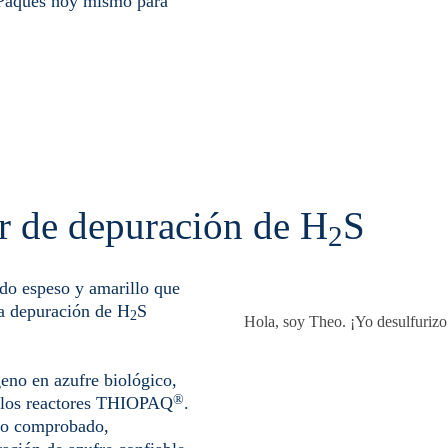
 Paques hoy mismo para
r de depuración de H
S
2
ido espeso y amarillo que
na depuración de H
S
2
Hola, soy Theo. ¡Yo desulfurizo
geno en azufre biológico,
®
e los reactores THIOPAQ
.
nto comprobado,