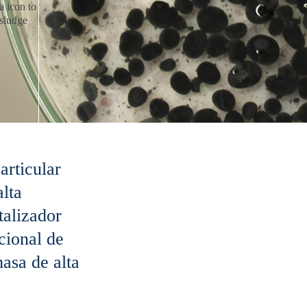
articular
alta
talizador
cional de
asa de alta