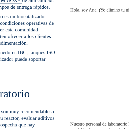
AMMOX
de alta calidad.
mpos de entrega rápidos.
Hola, soy Ana. ¡Yo elimino tu n
o es un biocatalizador
 condiciones operativas de
ner esta comunidad
en ofrecer a los clientes
edimentación.
enedores IBC, tanques ISO
lizador puede soportar
ratorio
es son muy recomendables o
su reactor, evaluar aditivos
Nuestro personal de laboratorio 
 sospecha que hay