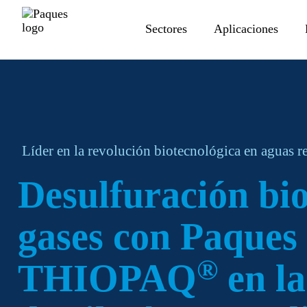
Sectores
Aplicaciones
Líder en la revolución biotecnológica en aguas r
Desulfuración bio
gases con Paques
®
THIOPAQ
en la