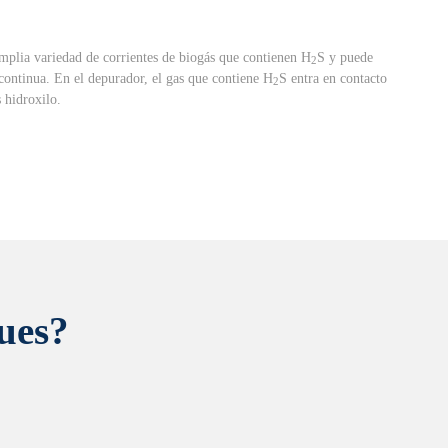
mplia variedad de corrientes de biogás que contienen H
S y puede
2
ontinua. En el depurador, el gas que contiene H
S entra en contacto
2
 hidroxilo.
ues?