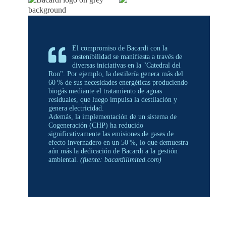
El compromiso de Bacardi con la
sostenibilidad se manifiesta a través de
diversas iniciativas en la "Catedral del
Ron". Por ejemplo, la destilería genera más del
60 % de sus necesidades energéticas produciendo
biogás mediante el tratamiento de aguas
residuales, que luego impulsa la destilación y
genera electricidad.
Además, la implementación de un sistema de
Cogeneración (CHP) ha reducido
significativamente las emisiones de gases de
efecto invernadero en un 50 %, lo que demuestra
aún más la dedicación de Bacardi a la gestión
ambiental.
(fuente: bacardilimited.com)