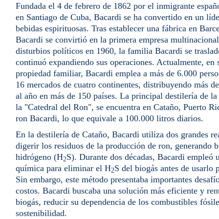
Fundada el 4 de febrero de 1862 por el inmigrante espa
en Santiago de Cuba, Bacardi se ha convertido en un líder
bebidas espirituosas. Tras establecer una fábrica en Bar
Bacardi se convirtió en la primera empresa multinaciona
disturbios políticos en 1960, la familia Bacardi se trasl
continuó expandiendo sus operaciones. Actualmente, en 
propiedad familiar, Bacardi emplea a más de 6.000 perso
16 mercados de cuatro continentes, distribuyendo más de
al año en más de 150 países. La principal destilería de 
la "Catedral del Ron", se encuentra en Cataño, Puerto Ri
ron Bacardi, lo que equivale a 100.000 litros diarios.
En la destilería de Cataño, Bacardi utiliza dos grandes r
digerir los residuos de la producción de ron, generando b
hidrógeno (H
S). Durante dos décadas, Bacardi empleó 
2
química para eliminar el H
S del biogás antes de usarlo p
2
Sin embargo, este método presentaba importantes desafío
costos. Bacardi buscaba una solución más eficiente y rent
biogás, reducir su dependencia de los combustibles fósile
sostenibilidad.