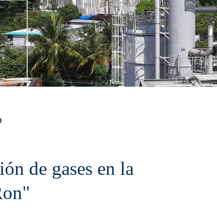
o
n de gases en la
Ron"