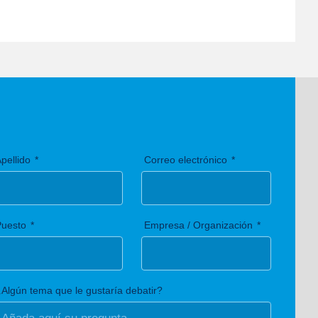
pellido
Correo electrónico
Puesto
Empresa / Organización
Algún tema que le gustaría debatir?