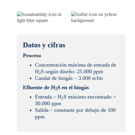
Datos y cifras
Proceso
Concentración máxima de entrada de
H
S según diseño: 25.000 ppm
2
Caudal de biogás – 3.000 scfm
Efluente de H
S en el biogás
2
Entrada – H
S máximo encontrado >
2
30.000 ppm
Salida – constante por debajo de 100
ppm