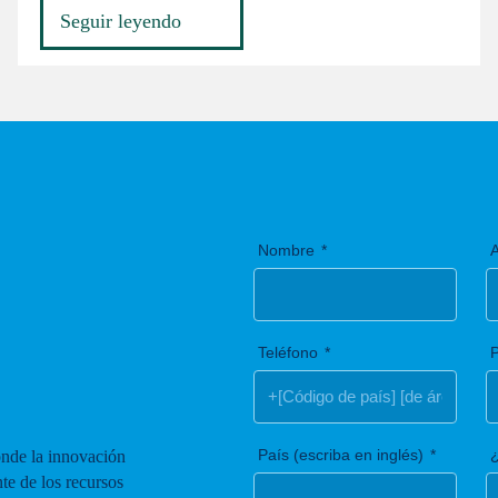
Seguir leyendo
Nombre
A
Teléfono
País (escriba en inglés)
¿
nde la innovación
nte de los recursos