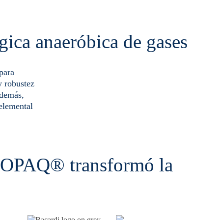
gica anaeróbica de gases
para
y robustez
Además,
 elemental
THIOPAQ® transformó la