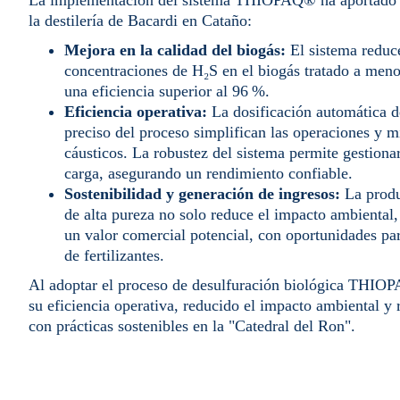
La implementación del sistema THIOPAQ® ha aportado be
la destilería de Bacardi en Cataño:
Mejora en la calidad del biogás:
El sistema reduc
concentraciones de H₂S en el biogás tratado a men
una eficiencia superior al 96 %.
Eficiencia operativa:
La dosificación automática de
preciso del proceso simplifican las operaciones y m
cáusticos. La robustez del sistema permite gestiona
carga, asegurando un rendimiento confiable.
Sostenibilidad y generación de ingresos:
La produ
de alta pureza no solo reduce el impacto ambiental
un valor comercial potencial, con oportunidades pa
de fertilizantes.
Al adoptar el proceso de desulfuración biológica THIO
su eficiencia operativa, reducido el impacto ambiental 
con prácticas sostenibles en la "Catedral del Ron".