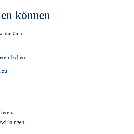
den können
chließlich
ereinfachen
 zu
rieren.
uswirkungen