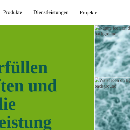
Produkte
Dienstleistungen
Projekte
füllen
ften und
die
eistung