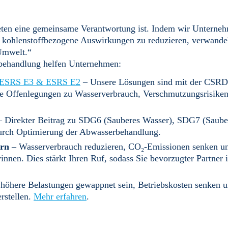
neten eine gemeinsame Verantwortung ist. Indem wir Unterne
 kohlenstoffbezogene Auswirkungen zu reduzieren, verwande
Umwelt.“
rbehandlung helfen Unternehmen:
ESRS E3 & ESRS E2
– Unsere Lösungen sind mit der CSRD
ge Offenlegungen zu Wasserverbrauch, Verschmutzungsrisike
 Direkter Beitrag zu SDG6 (Sauberes Wasser), SDG7 (Saube
urch Optimierung der Abwasserbehandlung.
ern
– Wasserverbrauch reduzieren, CO₂-Emissionen senken un
nen. Dies stärkt Ihren Ruf, sodass Sie bevorzugter Partner i
höhere Belastungen gewappnet sein, Betriebskosten senken 
rstellen.
Mehr erfahren
.