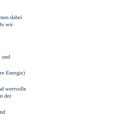
hmen dabei
ln wir
n und
re Energie)
d wertvolle
n der
und