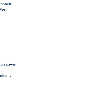
können
Wert
len
sowie
inkauf.