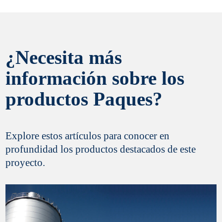
¿Necesita más
Sí, deseo recibir información comercial y ofertas
información sobre los
de productos de Paques
productos Paques?
Finalizar el registro
Explore estos artículos para conocer en
profundidad los productos destacados de este
proyecto.