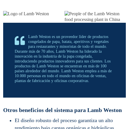
Lamb Weston es un proveedor líder de productos
congelados de papa, batata, aperitivos y vegetales
para restaurantes y minoristas de todo el mundo.
Durante más de 70 años, Lamb Weston ha liderado la
innovación en la industria de la papa congelada,
introduciendo productos innovadores para sus clientes. Los
productos de Lamb Weston se encuentran en más de 100
países alrededor del mundo. Lamb Weston emplea a más de
10.000 personas en todo el mundo en oficinas de ventas,
plantas de fabricación y oficinas corporativas.
Otros beneficios del sistema para Lamb Weston
El diseño robusto del proceso garantiza un alto
rendimiento bajo cargas orgánicas e hidráulicas