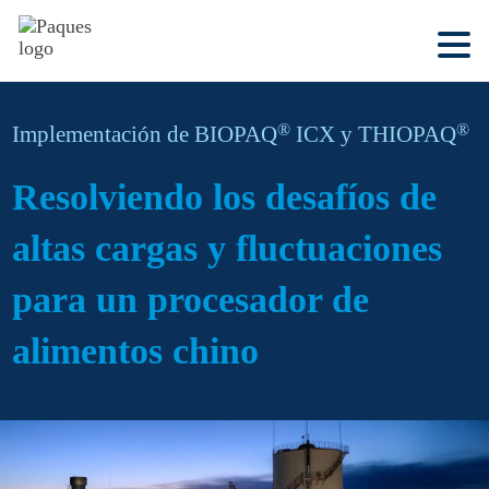
®
®
Implementación de BIOPAQ
ICX y THIOPAQ
Resolviendo los desafíos de
altas cargas y fluctuaciones
para un procesador de
alimentos chino