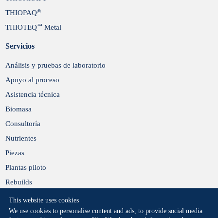
®
THIOPAQ
™
THIOTEQ
Metal
Servicios
Análisis y pruebas de laboratorio
Apoyo al proceso
Asistencia técnica
Biomasa
Consultoría
Nutrientes
Piezas
Plantas piloto
Rebuilds
This website uses cookies
We use cookies to personalise content and ads, to provide social media